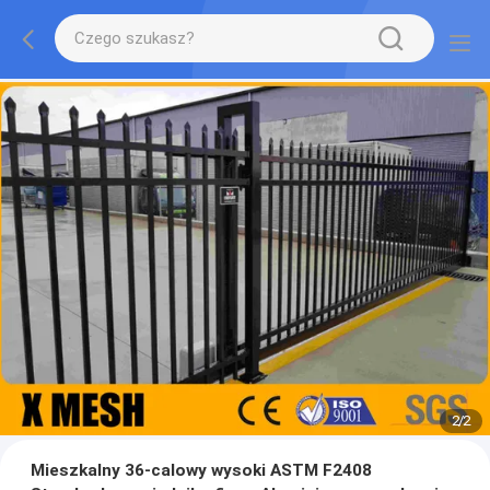
2
/
2
Mieszkalny 36-calowy wysoki ASTM F2408