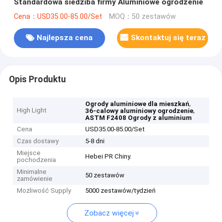
Standardowa siedziba firmy Aluminiowe ogrodzenie
Cena：USD35.00-85.00/Set
MOQ：50 zestawów
Najlepsza cena
Skontaktuj się teraz
Opis Produktu
,
Ogrody aluminiowe dla mieszkań
High Light
,
36-calowy aluminiowy ogrodzenie
ASTM F2408 Ogrody z aluminium
Cena
USD35.00-85.00/Set
Czas dostawy
5-8 dni
Miejsce
Hebei PR Chiny.
pochodzenia
Minimalne
50 zestawów
zamówienie
Możliwość Supply
5000 zestawów/tydzień
Zobacz więcej