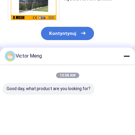
Standardowa siedziba firmy
Aluminiowe ogrodzenie
Kontyntynuj
Victor Meng
Polecane Produkty
10:08 AM
Good day, what product are you looking for?
Panele Słupy Bramy
Słupek 80 x 80 mm
Ocynkowana
z dodatkami ze stali
Squash Top Cross
ogniowo spaw
nierdzewnej
Rail 40 x 40 mm 6-
siatka drucian
Ozdobne Ogrodzenia
punktowe spawy
15 cm Dia 2,5