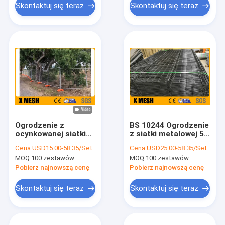
Skontaktuj się teraz
Skontaktuj się teraz
Ogrodzenie z
BS 10244 Ogrodzenie
ocynkowanej siatki
z siatki metalowej 50
metalowej,
mm x 200 mm 3d
Cena:
USD15.00-58.35/Set
Cena:
USD25.00-58.35/Set
przenośne
Ogrodzenie z siatki
MOQ:
100 zestawów
MOQ:
100 zestawów
ogrodzenie
drucianej
zewnętrzne 2,4 x 2,1
Pobierz najnowszą cenę
Pobierz najnowszą cenę
metra
Skontaktuj się teraz
Skontaktuj się teraz