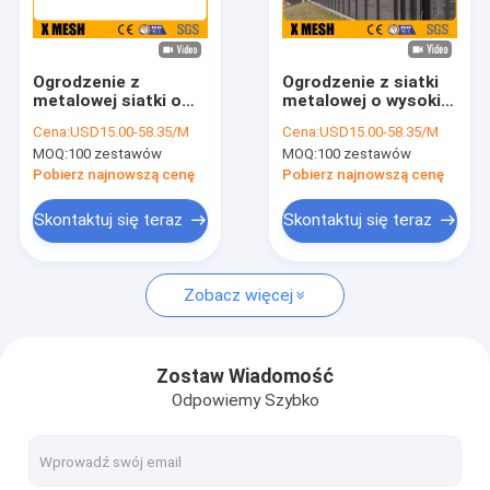
O nas
Wycieczka po fabryce
Ogrodzenie z
Ogrodzenie z siatki
metalowej siatki o
metalowej o wysokim
Kontrola jakości
wysokim poziomie
poziomie
Cena:
USD15.00-58.35/M
Cena:
USD15.00-58.35/M
bezpieczeństwa 3D V,
bezpieczeństwa 50
MOQ:
100 zestawów
MOQ:
100 zestawów
zielone, malowane
mm x 150 mm w
Skontaktuj się z nami
proszkowo na pola
kolorze czarnym dla
Pobierz najnowszą cenę
Pobierz najnowszą cenę
lotniskowe
pól kolejowych
Aktualności
Skontaktuj się teraz
Skontaktuj się teraz
Sprawy
Zobacz więcej
Ogrodzenie z siatki metalowej
Zostaw Wiadomość
Odpowiemy Szybko
Ogrodzenie z siatki łańcuchowej
Ogrodzenie z siatki antypoślizgowej