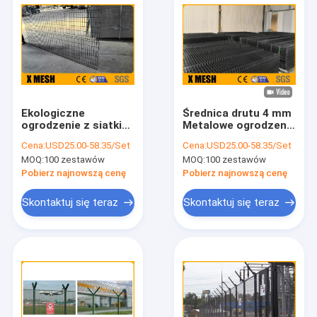
Ekologiczne
Średnica drutu 4 mm
ogrodzenie z siatki
Metalowe ogrodzenie
metalowej 8 mm
z siatki Fav 900
Cena:
USD25.00-58.35/Set
Cena:
USD25.00-58.35/Set
Series V Prasa dla
MOQ:
100 zestawów
MOQ:
100 zestawów
bezpieczeństwa
Pobierz najnowszą cenę
Pobierz najnowszą cenę
Skontaktuj się teraz
Skontaktuj się teraz
Dom
Produkty
Pokaz VR