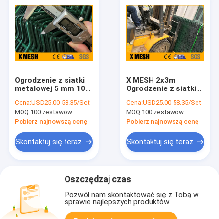
Ogrodzenie z siatki
X MESH 2x3m
metalowej 5 mm 100
Ogrodzenie z siatki
mm x 50 mm Panele
metalowej RAL 6005
Cena:
USD25.00-58.35/Set
Cena:
USD25.00-58.35/Set
ogrodzeniowe
Ogrodzenie z siatki
MOQ:
100 zestawów
MOQ:
100 zestawów
zapobiegające
metalowej ODM
wspinaniu się
Pobierz najnowszą cenę
Pobierz najnowszą cenę
Skontaktuj się teraz
Skontaktuj się teraz
Oszczędzaj czas
Pozwól nam skontaktować się z Tobą w
sprawie najlepszych produktów.