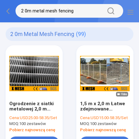
2 0m Metal Mesh Fencing
(99)
Ogrodzenie z siatki
1,5 m x 2,0 m Łatwe
metalowej 2,0 m
zdejmowane
Ogrodzenie z drutu
metalowe
Cena:
USD25.00-58.35/Set
Cena:
USD15.00-58.35/Set
ze stali nierdzewnej
ogrodzenie z siatki
MOQ:
100 zestawów
MOQ:
100 zestawów
316 ocynkowane
na imprezy sportowe
Pobierz najnowszą cenę
Pobierz najnowszą cenę