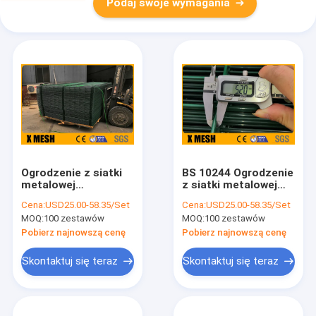
Podaj swoje wymagania
Ogrodzenie z siatki
BS 10244 Ogrodzenie
metalowej
z siatki metalowej
ocynkowanej
200x50mm Siatka
Cena:
USD25.00-58.35/Set
Cena:
USD25.00-58.35/Set
ogniowo do
druciana do bram
MOQ:
100 zestawów
MOQ:
100 zestawów
ocynkowania
proszkowego
Pobierz najnowszą cenę
Pobierz najnowszą cenę
ogrodowego
Skontaktuj się teraz
Skontaktuj się teraz