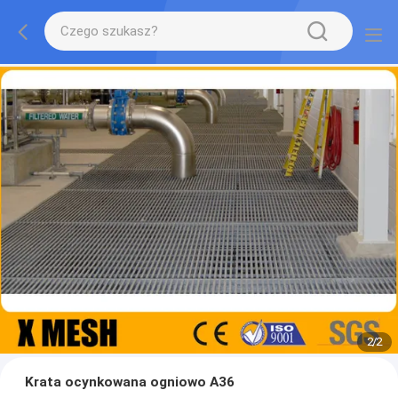
2
/
2
Krata ocynkowana ogniowo A36