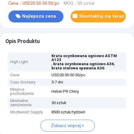
Cena：USD20.50-50.50/pc
MOQ：50 sztuk
Najlepsza cena
Skontaktuj się teraz
Opis Produktu
Krata ocynkowana ogniowo ASTM
A123
High Light
,
,
krata ocynkowana ogniowo A36
krata stalowa spawana A36
Cena
USD20.50-50.50/pc
Czas dostawy
5-7 dni
Miejsce
Hebei PR Chiny.
pochodzenia
Minimalne
50 sztuk
zamówienie
Możliwość Supply
8500 sztuk/tydzień
Zobacz więcej