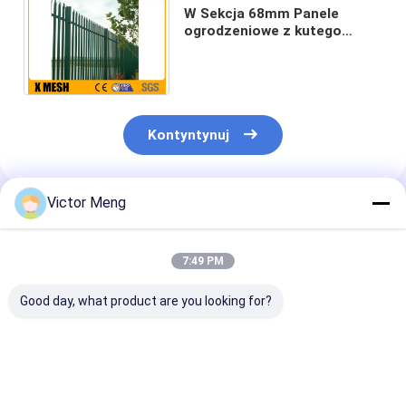
W Sekcja 68mm Panele
ogrodzeniowe z kutego
żelaza Pokryte zielonym PCV
dla zakładów chemicznych
Kontyntynuj
Victor Meng
Polecane Produkty
7:49 PM
Good day, what product are you looking for?
Mieszkalny 36-
Panele Słupy Bramy
Słupek 80 x 8