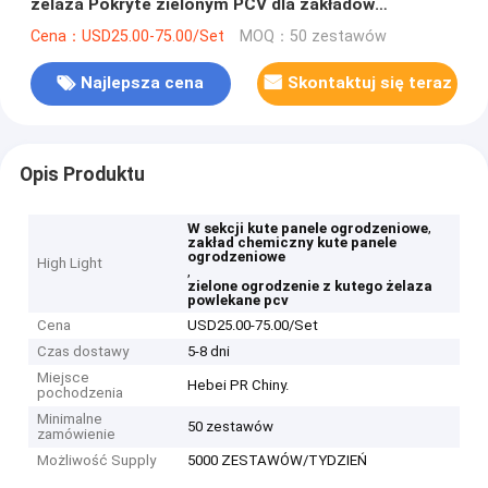
żelaza Pokryte zielonym PCV dla zakładów
chemicznych
Cena：USD25.00-75.00/Set
MOQ：50 zestawów
Najlepsza cena
Skontaktuj się teraz
Opis Produktu
,
W sekcji kute panele ogrodzeniowe
zakład chemiczny kute panele
ogrodzeniowe
High Light
,
zielone ogrodzenie z kutego żelaza
powlekane pcv
Cena
USD25.00-75.00/Set
Czas dostawy
5-8 dni
Miejsce
Hebei PR Chiny.
pochodzenia
Minimalne
50 zestawów
zamówienie
Możliwość Supply
5000 ZESTAWÓW/TYDZIEŃ