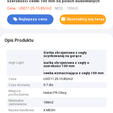
szerokości cewki 100 mm na polach budowlanych
Cena：USD11.25-15.85/m2
MOQ：100m2
Najlepsza cena
Skontaktuj się teraz
Opis Produktu
Siatka zbrojeniowa z cegły
ocynkowanej na gorąco
,
High Light
siatka zbrojeniowa z cegły o
szerokości 100 mm
,
cewka wzmacniająca z cegły 100 mm
Cena
USD11.25-15.85/m2
Czas dostawy
5-7 dni
Miejsce
Hebei PR Chiny.
pochodzenia
Minimalne
100m2
zamówienie
Nazwa handlowa
X MESH