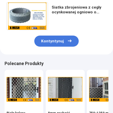
Siatka zbrojeniowa z cegły
ocynkowanej ogniowo o
szerokości cewki 100 mm na
polach budowlanych
Kontyntynuj
Polecane Produkty
Białe kolory
8mm grubość
750-1250 mm