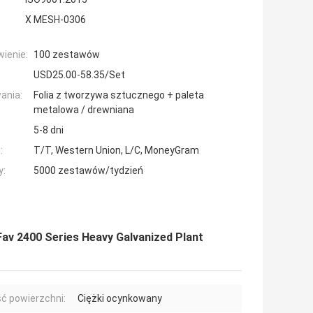
X MESH-0306
ienie:
100 zestawów
USD25.00-58.35/Set
ania:
Folia z tworzywa sztucznego + paleta
metalowa / drewniana
5-8 dni
:
T/T, Western Union, L/C, MoneyGram
y:
5000 zestawów/tydzień
av 2400 Series Heavy Galvanized Plant
ć powierzchni:
Ciężki ocynkowany