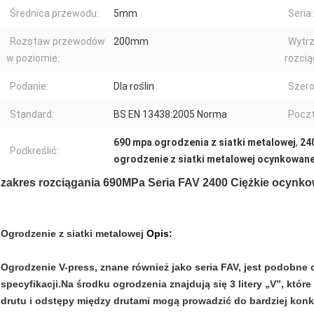
Średnica przewodu:
5mm
Seria:
Rozstaw przewodów
200mm
Wytr
w poziomie:
rozcią
Podanie:
Dla roślin
Szero
Standard:
BS EN 13438:2005 Norma
Poczt
690 mpa ogrodzenia z siatki metalowej
,
24
Podkreślić:
ogrodzenie z siatki metalowej ocynkowan
zakres rozciągania 690MPa Seria FAV 2400 Ciężkie ocynkow
Ogrodzenie z siatki metalowej
Opis:
Ogrodzenie V-press, znane również jako seria FAV, jest podobn
specyfikacji.Na środku ogrodzenia znajdują się 3 litery „V”, kt
drutu i odstępy między drutami mogą prowadzić do bardziej kon