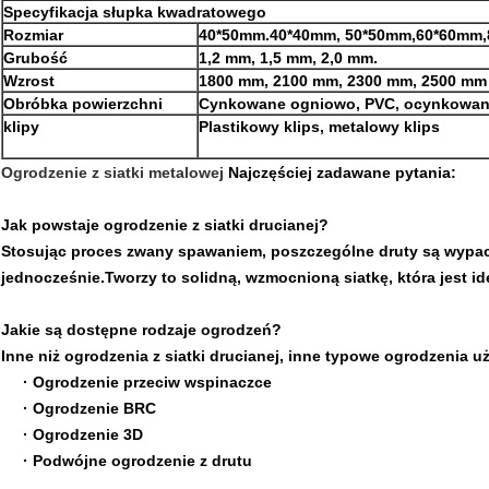
Specyfikacja słupka kwadratowego
Rozmiar
40*50mm.40*40mm, 50*50mm,60*60mm
Grubość
1,2 mm, 1,5 mm, 2,0 mm.
Wzrost
1800 mm, 2100 mm, 2300 mm, 2500 mm 
Obróbka powierzchni
Cynkowane ogniowo, PVC, ocynkowan
klipy
Plastikowy klips, metalowy klips
Ogrodzenie z siatki metalowej
Najczęściej zadawane pytania:
Jak powstaje ogrodzenie z siatki drucianej?
Stosując proces zwany spawaniem, poszczególne druty są wypa
jednocześnie.Tworzy to solidną, wzmocnioną siatkę, która jest i
Jakie są dostępne rodzaje ogrodzeń?
Inne niż ogrodzenia z siatki drucianej, inne typowe ogrodzenia
·
Ogrodzenie przeciw wspinaczce
·
Ogrodzenie BRC
·
Ogrodzenie 3D
·
Podwójne ogrodzenie z drutu