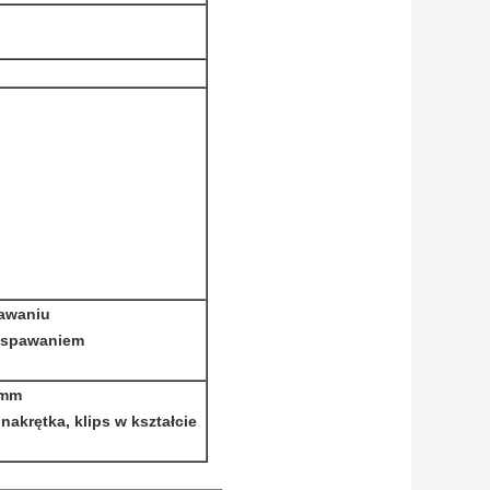
awaniu
 spawaniem
 mm
nakrętka, klips w kształcie