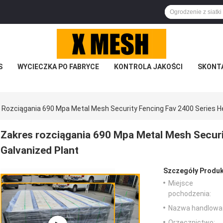
S
WYCIECZKA PO FABRYCE
KONTROLA JAKOŚCI
SKONTA
 Rozciągania 690 Mpa Metal Mesh Security Fencing Fav 2400 Series H
Zakres rozciągania 690 Mpa Metal Mesh Securi
Galvanized Plant
Szczegóły Produk
Miejsce
pochodzenia:
Nazwa handlowa
Orzecznictwo: