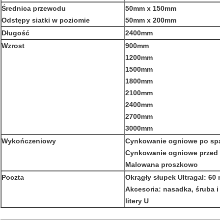
Średnica przewodu
50mm x 150mm
Odstępy siatki w poziomie
50mm x 200mm
Długość
2400mm
Wzrost
900mm
1200mm
1500mm
1800mm
2100mm
2400mm
2700mm
3000mm
Wykończeniowy
Cynkowanie ogniowe po sp
Cynkowanie ogniowe przed
Malowana proszkowo
Poczta
Okrągły słupek Ultragal: 60
Akcesoria: nasadka, śruba i 
litery U