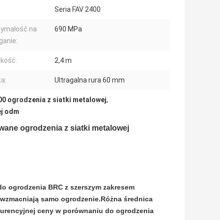
Seria FAV 2400
zymałość na
690 MPa
ganie:
kość:
2,4 m
a:
Ultragalna rura 60 mm
00 ogrodzenia z siatki metalowej
,
ej odm
ane ogrodzenia z siatki metalowej
e do ogrodzenia BRC z szerszym zakresem
óre wzmacniają samo ogrodzenie.Różna średnica
kurencyjnej ceny w porównaniu do ogrodzenia