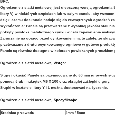
BRC.
Ogrodzenie z siatki metalowej jest ulepszoną wersją ogrodzenia B
litery V) w niektórych częściach lub w całym panelu, aby wzmocn
dzięki czemu doskonale nadaje się do zewnętrznych ogrodzeń za
Wykończenie: Panele są przetwarzane z wysokiej jakości stali ni
pokryty powłoką metalicznego cynku w celu zapewnienia maksym
Zanurzanie na gorąco przed cynkowaniem ma tę zaletę, że skraca
przetwarzane z drutu ocynkowanego ogniowo w gotowe produkty
Panele są również dostępne w kolorach powlekanych proszkiem 
Ogrodzenie z siatki metalowej
Wstęp:
Słupy i okucia: Panele są przymocowane do 60 mm rurowych słu
pomocą śrub i nakrętek M6 X 100 oraz okrągłej zaślepki u góry.
Słupki w kształcie litery Y i L można dostosować na życzenie.
Ogrodzenie z siatki metalowej
Specyfikacja:
Średnica przewodu
4mm / 5mm