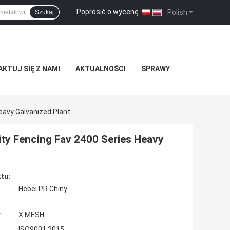
Poprosić o wycenę
|
Polish
Szukaj
KTUJ SIĘ Z NAMI
AKTUALNOŚCI
SPRAWY
eavy Galvanized Plant
ty Fencing Fav 2400 Series Heavy
tu:
Hebei PR Chiny.
:
X MESH
ISO9001:2015